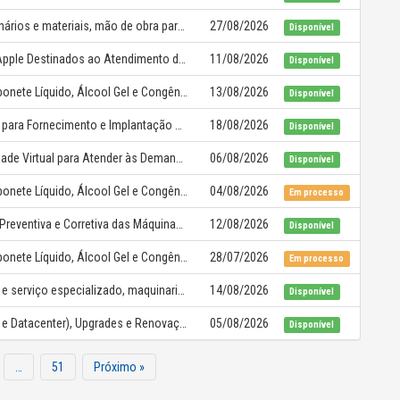
Fornecimento de equipamentos, maquinários e materiais, mão de obra para troca do telhado, com instalação e montagem das novas telhas, calhas, rufos, contra rufos e a substituição com as novas vigas necessárias, do Senac Limeira
27/08/2026
Disponível
Aquisição de Equipamentos da Marca Apple Destinados ao Atendimento das Demandas do Programa Tic em Trilhas no Centro Universitário Senac – Campus Santo Amaro
11/08/2026
Disponível
Fornecimento de Papéis Sanitários, Sabonete Líquido, Álcool Gel e Congêneres (“Produtos”), Incluindo a Concessão, Instalação e Manutenção dos Respectivos Dispensers para a Unidade do Senac Campinas
13/08/2026
Disponível
Contratação de Empresa Especializada para Fornecimento e Implantação de Solução de Controle de Acesso por Reconhecimento Facial da Marca Hikvision, Integrada ao Ambiente Maxtel/True Safe
18/08/2026
Disponível
Fornecimento de Dispositivos de Realidade Virtual para Atender às Demandas Pedagógicas e Tecnológicas da Gerência de Tecnologias Aplicadas à Educação e das Unidades do Senac São Paulo
06/08/2026
Disponível
Fornecimento de Papéis Sanitários, Sabonete Líquido, Álcool Gel e Congêneres (“Produtos”), Incluindo a Concessão, Instalação e Manutenção dos Respectivos Dispensers para as Unidades do Senac Francisco Matarazzo
04/08/2026
Em processo
Prestação de Serviços de Manutenção Preventiva e Corretiva das Máquinas de Costura do Centro Universitário Senac – Santo Amaro
12/08/2026
Disponível
Fornecimento de Papéis Sanitários, Sabonete Líquido, Álcool Gel e Congêneres (“Produtos”), Incluindo a Concessão, Instalação e Manutenção dos Respectivos Dispensers para as Unidades do Senac Mogi-Guaçu
28/07/2026
Em processo
Fornecimento de material, mão de obra e serviço especializado, maquinaria, ferramental, equipamentos e instrumental necessário para climatização e exaustão do laboratório de confeitaria do Centro Universitário Águas de São Pedro
14/08/2026
Disponível
Aquisição de Servidores Dell (Unidades e Datacenter), Upgrades e Renovação de Suporte com Serviço de Consultoria
05/08/2026
Disponível
…
51
Próximo »