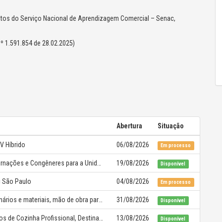
atos do Serviço Nacional de Aprendizagem Comercial – Senac,
º 1.591.854 de 28.02.2025)
Abertura
Situação
V Híbrido
06/08/2026
Em processo
Serviço de Cópias, Impressões, Encadernações e Congêneres para a Unidade do Senac São Carlos
19/08/2026
Disponível
c São Paulo
04/08/2026
Em processo
Fornecimento de equipamentos, maquinários e materiais, mão de obra para troca do telhado, com instalação e montagem das novas telhas, calhas e rufos, da unidade Senac Catanduva
31/08/2026
Disponível
Fornecimento e Entrega de Equipamentos de Cozinha Profissional, Destinados a Atender às Necessidades Operacionais e Funcionais da Rede de Unidades do Senac São Paulo
13/08/2026
Disponível